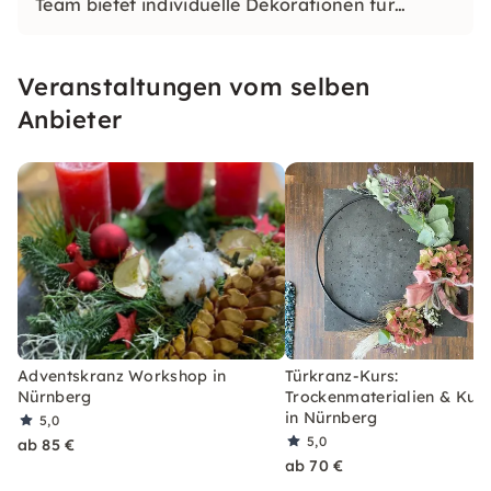
Team bietet individuelle Dekorationen für
Events, Messen und mehr. Dank Eigenimport
garantieren wir stets Top-Frische. Überzeuge
Veranstaltungen vom selben
dich von unserer Leistungsfähigkeit in unserem
Fachgeschäft.
Anbieter
Adventskranz Workshop in
Türkranz-Kurs:
Nürnberg
Trockenmaterialien & Kuns
in Nürnberg
5,0
5,0
ab 85 €
ab 70 €