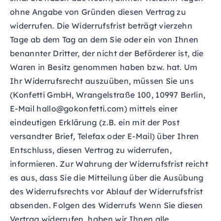
ohne Angabe von Gründen diesen Vertrag zu
widerrufen. Die Widerrufsfrist beträgt vierzehn
Tage ab dem Tag an dem Sie oder ein von Ihnen
benannter Dritter, der nicht der Beförderer ist, die
Waren in Besitz genommen haben bzw. hat. Um
Ihr Widerrufsrecht auszuüben, müssen Sie uns
(Konfetti GmbH, Wrangelstraße 100, 10997 Berlin,
E-Mail hallo@gokonfetti.com) mittels einer
eindeutigen Erklärung (z.B. ein mit der Post
versandter Brief, Telefax oder E-Mail) über Ihren
Entschluss, diesen Vertrag zu widerrufen,
informieren. Zur Wahrung der Widerrufsfrist reicht
es aus, dass Sie die Mitteilung über die Ausübung
des Widerrufsrechts vor Ablauf der Widerrufsfrist
absenden. Folgen des Widerrufs Wenn Sie diesen
Vertrag widerrufen, haben wir Ihnen alle