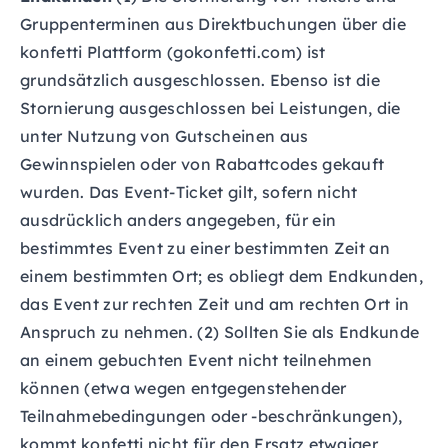
Gruppenterminen aus Direktbuchungen über die
konfetti Plattform (gokonfetti.com) ist
grundsätzlich ausgeschlossen. Ebenso ist die
Stornierung ausgeschlossen bei Leistungen, die
unter Nutzung von Gutscheinen aus
Gewinnspielen oder von Rabattcodes gekauft
wurden. Das Event-Ticket gilt, sofern nicht
ausdrücklich anders angegeben, für ein
bestimmtes Event zu einer bestimmten Zeit an
einem bestimmten Ort; es obliegt dem Endkunden,
das Event zur rechten Zeit und am rechten Ort in
Anspruch zu nehmen. (2) Sollten Sie als Endkunde
an einem gebuchten Event nicht teilnehmen
können (etwa wegen entgegenstehender
Teilnahmebedingungen oder -beschränkungen),
kommt konfetti nicht für den Ersatz etwaiger