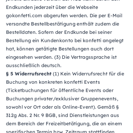
Endkunden jederzeit über die Webseite
gokonfetti.com abgerufen werden. Die per E-Mail
versandte Bestellbestätigung enthält zudem die
Bestelldaten. Sofern der Endkunde bei seiner
Bestellung ein Kundenkonto bei konfetti angelegt
hat, können getätigte Bestellungen auch dort
eingesehen werden. (3) Die Vertragssprache ist
ausschließlich deutsch.
§ 5 Widerrufsrecht
(1) Kein Widerrufsrecht für die
Buchung von konkreten konfetti Events
(Ticketbuchungen für öffentliche Events oder
Buchungen privater/exklusiver Gruppenevents,
sowohl vor Ort oder als Online-Event). Gemäß §
312g Abs. 2 Nr. 9 BGB, sind Dienstleistungen aus
dem Bereich der Freizeitbetätigung, die an einem
spezifischen Termin bzw. Zeitraum stattfinden,