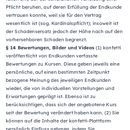
Pflicht beruhen, auf deren Erfüllung der Endkunde
vertrauen konnte, weil sie für den Vertrag
wesentlich ist (sog. Kardinalspflicht); insoweit ist
der Schadensersatz jedoch der Höhe nach auf den
vorhersehbaren Schaden begrenzt.
§ 14 Bewertungen, Bilder und Videos
(1) konfetti
veröffentlicht von Endkunden verfasste
Bewertungen zu Kursen. Diese geben jeweils eine
persönliche, auf einen bestimmten Zeitpunkt
bezogene Meinung des jeweiligen Endkunden
wieder, die von individuellen Vorstellungen und
Erwartungen geprägt ist. Ebenso ist zu
berücksichtigen, dass sich der angebotene Kurs
seit der Bewertung verändert haben kann. (2) Sie
können auf die Inhalte der konfetti-Plattform
persönlich Einfluss nehmen, indem Sie