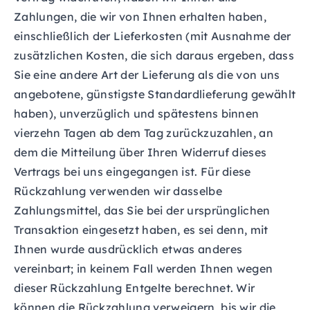
Zahlungen, die wir von Ihnen erhalten haben,
einschließlich der Lieferkosten (mit Ausnahme der
zusätzlichen Kosten, die sich daraus ergeben, dass
Sie eine andere Art der Lieferung als die von uns
angebotene, günstigste Standardlieferung gewählt
haben), unverzüglich und spätestens binnen
vierzehn Tagen ab dem Tag zurückzuzahlen, an
dem die Mitteilung über Ihren Widerruf dieses
Vertrags bei uns eingegangen ist. Für diese
Rückzahlung verwenden wir dasselbe
Zahlungsmittel, das Sie bei der ursprünglichen
Transaktion eingesetzt haben, es sei denn, mit
Ihnen wurde ausdrücklich etwas anderes
vereinbart; in keinem Fall werden Ihnen wegen
dieser Rückzahlung Entgelte berechnet. Wir
können die Rückzahlung verweigern, bis wir die