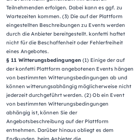
Teilnehmenden erfolgen. Dabei kann es ggf. zu
Wartezeiten kommen. (3) Die auf der Plattform
eingestellten Beschreibungen zu Events werden
durch die Anbieter bereitgestellt. konfetti haftet
nicht für die Beschaffenheit oder Fehlerfreiheit
eines Angebotes.
§ 11 Witterungsbedingungen
(1) Einige der auf
der konfetti Plattform angebotenen Events hängen
von bestimmten Witterungsbedingungen ab und
können witterungsabhängig möglicherweise nicht
jederzeit durchgeführt werden. (2) Ob ein Event
von bestimmten Witterungsbedingungen
abhängig ist, können Sie der
Angebotsbeschreibung auf der Plattform
entnehmen. Darüber hinaus obliegt es dem
Endkunden, beim Anbieter die