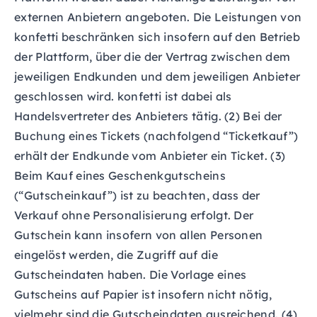
externen Anbietern angeboten. Die Leistungen von
konfetti beschränken sich insofern auf den Betrieb
der Plattform, über die der Vertrag zwischen dem
jeweiligen Endkunden und dem jeweiligen Anbieter
geschlossen wird. konfetti ist dabei als
Handelsvertreter des Anbieters tätig. (2) Bei der
Buchung eines Tickets (nachfolgend “Ticketkauf”)
erhält der Endkunde vom Anbieter ein Ticket. (3)
Beim Kauf eines Geschenkgutscheins
(“Gutscheinkauf”) ist zu beachten, dass der
Verkauf ohne Personalisierung erfolgt. Der
Gutschein kann insofern von allen Personen
eingelöst werden, die Zugriff auf die
Gutscheindaten haben. Die Vorlage eines
Gutscheins auf Papier ist insofern nicht nötig,
vielmehr sind die Gutscheindaten ausreichend. (4)