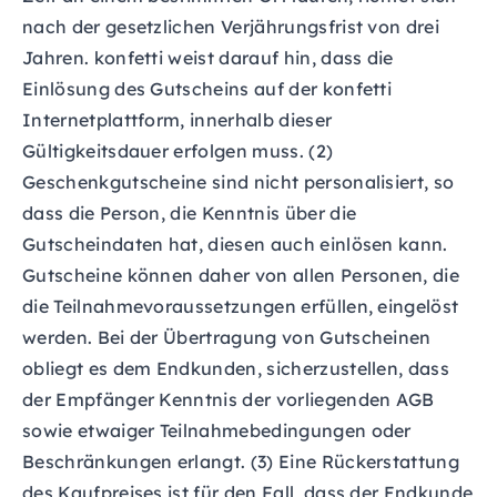
nach der gesetzlichen Verjährungsfrist von drei
Jahren. konfetti weist darauf hin, dass die
Einlösung des Gutscheins auf der konfetti
Internetplattform, innerhalb dieser
Gültigkeitsdauer erfolgen muss. (2)
Geschenkgutscheine sind nicht personalisiert, so
dass die Person, die Kenntnis über die
Gutscheindaten hat, diesen auch einlösen kann.
Gutscheine können daher von allen Personen, die
die Teilnahmevoraussetzungen erfüllen, eingelöst
werden. Bei der Übertragung von Gutscheinen
obliegt es dem Endkunden, sicherzustellen, dass
der Empfänger Kenntnis der vorliegenden AGB
sowie etwaiger Teilnahmebedingungen oder
Beschränkungen erlangt. (3) Eine Rückerstattung
des Kaufpreises ist für den Fall, dass der Endkunde