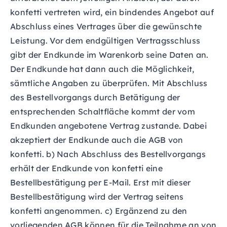
konfetti vertreten wird, ein bindendes Angebot auf
Abschluss eines Vertrages über die gewünschte
Leistung. Vor dem endgültigen Vertragsschluss
gibt der Endkunde im Warenkorb seine Daten an.
Der Endkunde hat dann auch die Möglichkeit,
sämtliche Angaben zu überprüfen. Mit Abschluss
des Bestellvorgangs durch Betätigung der
entsprechenden Schaltfläche kommt der vom
Endkunden angebotene Vertrag zustande. Dabei
akzeptiert der Endkunde auch die AGB von
konfetti. b) Nach Abschluss des Bestellvorgangs
erhält der Endkunde von konfetti eine
Bestellbestätigung per E-Mail. Erst mit dieser
Bestellbestätigung wird der Vertrag seitens
konfetti angenommen. c) Ergänzend zu den
vorliegenden AGB können für die Teilnahme an von